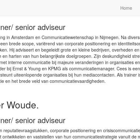
mann.
Home
ner/ senior adviseur
ng in Amsterdam en Communicatiewetenschap in Nijmegen. Na diverse fu
een brede scope, variërend van corporate positionering en identiteitson
n. Hij adviseert en begeleidt grote en kleine bedrijven, overheden en 
 en harten van hun belangrijkste doelgroepen. Zijn deskundigheid stre
 met interne communicatie bij majeure veranderingen in organisaties en
rder bij Ernst & Young en KPMG als communicatiemanager. Cees is een 
teunt uiteenlopende organisaties bij hun mediacontacten. Als trainer is
ie en het brede veld van communicatievaardigheden.
er Woude.
ner/ senior adviseur
in reputatievraagstukken, corporate positionering en crisiscommunicatie.
 het ontwikkelen en vaststellen van hun communicatiestrategie vanuit d