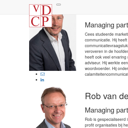
Cees Sier
Managing part
Cees studeerde marketi
communicatie. Hij heeft 
communicatievraagstukke
veroveren in de hoofden
heeft ook veel ervaring
adviseur. Hij werkte ee
woordvoerder. Hij onders
calamiteitencommunicat
Rob van d
Managing part
Rob is gespecialiseerd 
profit organisaties bij