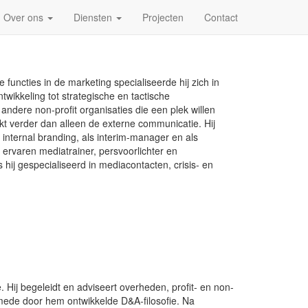
Over ons
Diensten
Projecten
Contact
ncties in de marketing specialiseerde hij zich in
twikkeling tot strategische en tactische
andere non-profit organisaties die een plek willen
kt verder dan alleen de externe communicatie. Hij
 internal branding, als interim-manager en als
ervaren mediatrainer, persvoorlichter en
 hij gespecialiseerd in mediacontacten, crisis- en
 Hij begeleidt en adviseert overheden, profit- en non-
e mede door hem ontwikkelde D&A-filosofie. Na