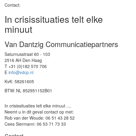
Contact.
In crisissituaties telt elke
minuut
Van Dantzig Communicatiepartners
Saturnusstraat 60 - 103
2516 AH Den Haag
T +31 (0)182 570 706
E
info@vdcp.nl
KvK: 58261605
BTW: NL 852951152B01
In crisissituaties telt elke minuut ....
Neemt u in dit geval contact op met:
Rob van der Woude: 06 51 43 28 52
Cees Siermann: 06 53 71 73 33
Contact.